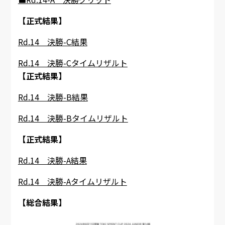
【正式結果】
Rd.14 決勝-C結果
Rd.14 決勝-Cタイムリザルト
【正式結果】
Rd.14 決勝-B結果
Rd.14 決勝-Bタイムリザルト
【正式結果】
Rd.14 決勝-A結果
Rd.14 決勝-Aタイムリザルト
【総合結果】