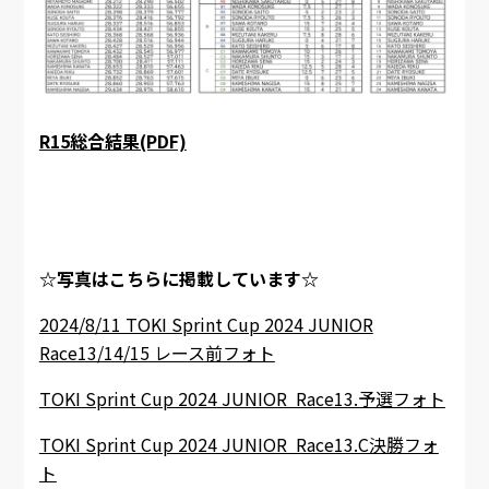
R15総合結果(PDF)
☆写真はこちらに掲載しています☆
2024/8/11 TOKI Sprint Cup 2024 JUNIOR
Race13/14/15 レース前フォト
TOKI Sprint Cup 2024 JUNIOR Race13.予選フォト
TOKI Sprint Cup 2024 JUNIOR Race13.C決勝フォ
ト