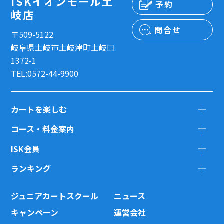
ISKイオンモール土
予約
岐店
問合せ
〒509-5122
岐阜県土岐市土岐津町土岐口
1372-1
TEL:0572-44-9900
カートを楽しむ
コース・料金案内
ISK会員
ランキング
ジュニアカートスクール
ニュース
キャンペーン
運営会社