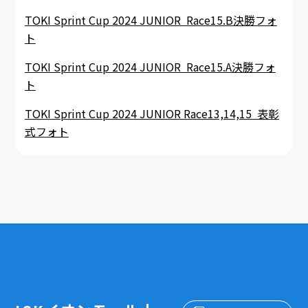
TOKI Sprint Cup 2024 JUNIOR Race15.B決勝フォ
ト
TOKI Sprint Cup 2024 JUNIOR Race15.A決勝フォ
ト
TOKI Sprint Cup 2024 JUNIOR Race13,14,15 表彰
式フォト