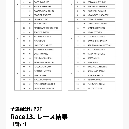
予選組分けPDF
Race13. レース結果
【暫定】