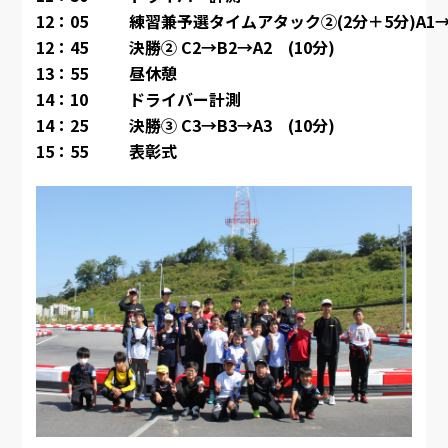
12
：05
練習兼予選タイムアタック②(2分＋5分)A1→
12
：45
決勝② C2→B2→A2 (10分)
13：55
昼休憩
14：10
ドライバー計測
14：25
決勝➂ C3→B3→A3 (10分)
15：55
表彰式