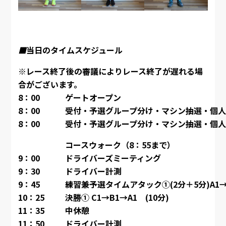
■
当日のタイムスケジュール
※
レース終了後の審議によりレース終了が遅れる場
合がございます。
8
：
00
ゲートオープン
8：00
受付・予選グループ分け・マシン抽選・個人
8
：00
受付・予選グループ分け・マシン抽選・個
コースウォーク（8：55まで）
9
：
00
ドライバーズミーティング
9
：
30
ドライバー計測
9
：
45
練習兼予選タイムアタック①(2分＋5分)A1→
10：25
決勝① C1→B1→A1 (10分)
11：35
中休憩
11
：50
ドライバー計測