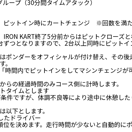
RT Cグループ（30分間タイムアタック）
 ピットイン時にカートチェンジ ※回数を満
間、IRON KART終了5分前からはピットクローズ
台ずつとなりますので、2台以上同時にピットイ
はポンダーをオフィシャルが付け替え、その後
す。
「時間内でピットインをしてマシンチェンジが
からの経過時間のみコース側に計時します。
トタイムとします
が条件ですが、体調不良等により途中に休憩した
は以下とします。
走したドライバー
順位を決めます。走行時間が少ないと自動的に