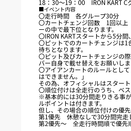
18：30～19：00 IRON KA
■イベント内容
〇走行時間 各グループ30分
〇カートチェンジ回数 1回以上
ーの中で最下位となります。
〇IRON KARTスタートから5分
〇ピットでのカートチェンジは1
待ちとなります。
〇ピット及びカートチェンジの際
バー自身で載せ替えをお願いしま
〇アイアンカートのルールとして
はできません。」
その為、オフィシャルはスタート
〇順位付けは全走行のうち、ベス
※基本的には30分間走りきる事
ルポイントは付きます。
但し、その場合の順位付けの優先
第1優先 休憩なしで30分間完
第2優先～ 全走行時間順で優先